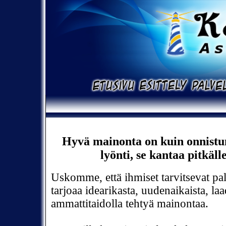
Hyvä mainonta on kuin onnistun
lyönti, se kantaa pitkälle
Uskomme, että ihmiset tarvitsevat pa
tarjoaa idearikasta, uudenaikaista, la
ammattitaidolla tehtyä mainontaa.