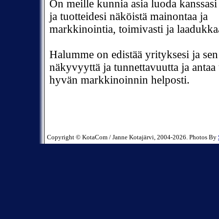
On meille kunnia asia luoda kanssasi 
ja tuotteidesi näköistä mainontaa ja
markkinointia, toimivasti ja laadukkaa
Halumme on edistää yrityksesi ja sen
näkyvyyttä ja tunnettavuutta ja antaa t
hyvän markkinoinnin helposti.
Copyright © KotaCom / Janne Kotajärvi, 2004-2026. Photos By